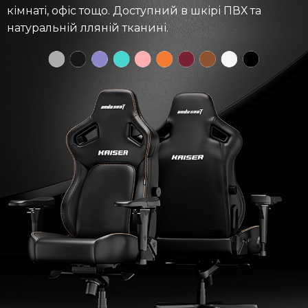
кімнаті, офіс тощо. Доступний в шкірі ПВХ та
натуральній лляній тканині.