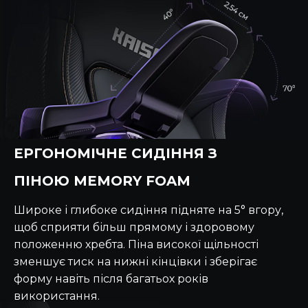
ЕРГОНОМІЧНЕ СИДІННЯ З
ПІНОЮ MEMORY FOAM
Широке і глибоке сидіння підняте на 5° вгору,
щоб сприяти більш прямому і здоровому
положенню хребта. Піна високої щільності
зменшує тиск на нижні кінцівки і зберігає
форму навіть після багатьох років
використання.