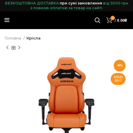
БЕЗКОШТОВНА ДОСТАВКА
при сумі замовленн
я
від 5000 грн
з повною оплатою за товар на сайті
0
/
0.00
₴
Головна
Крісла
-8%
SOLD
OUT