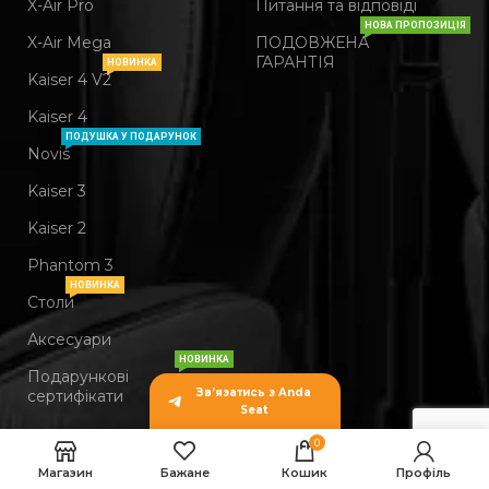
X-Air Pro
Питання та відповіді
НОВА ПРОПОЗИЦІЯ
X-Air Mega
ПОДОВЖЕНА
ГАРАНТІЯ
НОВИНКА
Kaiser 4 V2
Kaiser 4
ПОДУШКА У ПОДАРУНОК
Novis
Kaiser 3
Kaiser 2
Phantom 3
НОВИНКА
Столи
Аксесуари
НОВИНКА
Подарункові
Крісло
Зв’язатись з Anda
сертифікати
геймерське
Seat
ігрове Anda
24,999.00
₴
ВИБЕРІТЬ
КУ
0
Seat Kaiser
Інформація
Політика
ПАРАМЕТРИ
ЗА
22,999.00
₴
4 Size L до
Магазин
Бажане
Кошик
Профіль
120 кг