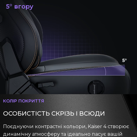
5° вгору
КОЛІР ПОКРИТТЯ
ОСОБИСТІСТЬ СКРІЗЬ І ВСЮДИ
Поєднуючи контрастні кольори, Kaiser 4 створює
динамічну атмосферу та ідеально пасує вашій