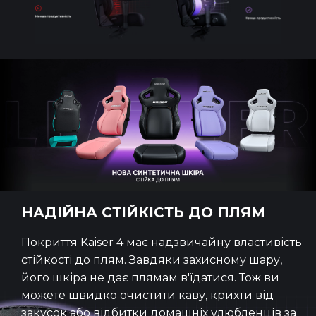
НАДІЙНА СТІЙКІСТЬ ДО ПЛЯМ
Покриття Kaiser 4 має надзвичайну властивість
стійкості до плям. Завдяки захисному шару,
його шкіра не дає плямам в'їдатися. Тож ви
можете швидко очистити каву, крихти від
закусок або відбитки домашніх улюбленців за