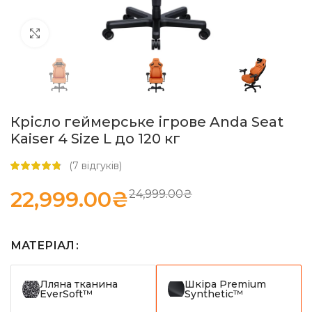
Натисніть, щоб збільшити
Крісло геймерське ігрове Anda Seat
Kaiser 4 Size L до 120 кг
(
7
відгуків)
22,999.00
₴
24,999.00
₴
МАТЕРІАЛ
Лляна тканина
Шкіра Premium
EverSoft™
Synthetic™