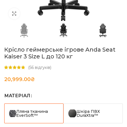
Натисніть, щоб збільшити
Крісло геймерське ігрове Anda Seat
Kaiser 3 Size L до 120 кг
(
56
відгуків)
20,999.00
₴
МАТЕРІАЛ
Лляна тканина
Шкіра ПВХ
EverSoft™
DuraXtra™