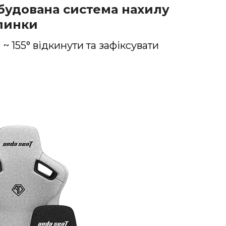
будована система нахилу
пинки
 ~ 155° відкинути та зафіксувати