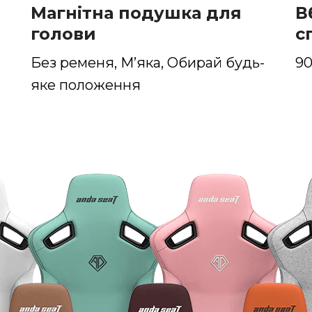
Магнітна подушка для
В
голови
с
Без ременя, М’яка, Обирай будь-
90
яке положення