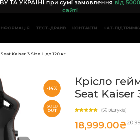
У ТА УКРАЇНІ при сумі замовленн
я
від 500
сайті
ІНФОРМАЦІЯ
ТЕСТ-ДРАЙВ
КОНТАКТИ
ЧАТ-ПІДТРИМК
eat Kaiser 3 Size L до 120 кг
Крісло гей
-14%
Seat Kaiser 
SOLD
(
56
відгуків)
OUT
18,999.00
₴
20,9