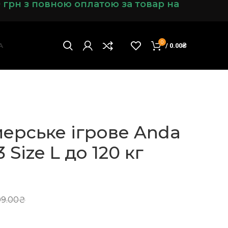
0 грн з повною оплатою за товар на
0
А
/
0.00
₴
мерське ігрове Anda
3 Size L до 120 кг
99.00
₴