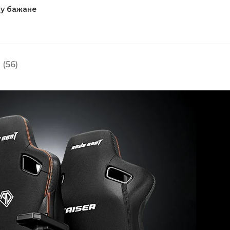
у бажане
(56)