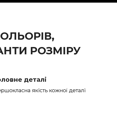
ОЛЬОРІВ,
ІАНТИ РОЗМІРУ
оловне деталі
ершокласна
якість кожної деталі