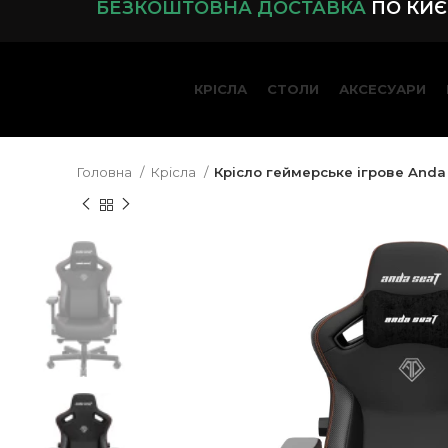
БЕЗКОШТОВНА ДОСТАВКА
ПО КИЄВ
КРІСЛА
СТОЛИ
АКСЕСУАРИ
Головна
Крісла
Крісло геймерське ігрове Anda S