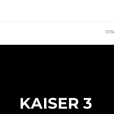
ОП
KАISER 3