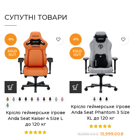
СУПУТНІ ТОВАРИ
-8%
-6%
SOLD
SOLD
OUT
OUT
Крісло геймерське ігрове
Anda Seat Phantom 3 Size
Крісло геймерське ігрове
XL до 120 кг
Anda Seat Kaiser 4 Size L
до 120 кг
15,999.00
₴
16,999.00
₴