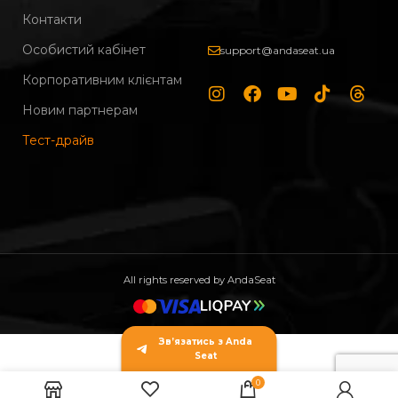
Контакти
Особистий кабінет
support@andaseat.ua
Корпоративним клієнтам
Новим партнерам
Тест-драйв
All rights reserved by AndaSeat
Зв’язатись з Anda
Крісло
Seat
геймерське
12,999.00
₴
ігрове Anda
ВИБЕРІТЬ
КУП
0