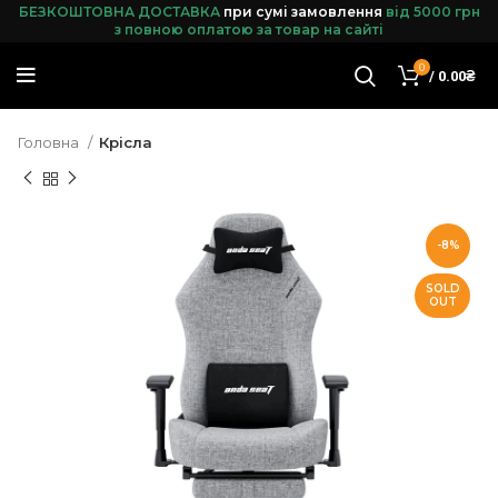
БЕЗКОШТОВНА ДОСТАВКА
при сумі замовленн
я
від 5000 грн
з повною оплатою за товар на сайті
0
/
0.00
₴
Головна
Крісла
-8%
SOLD
OUT