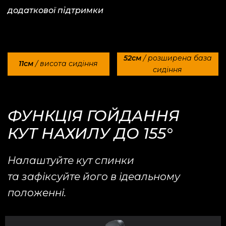
додаткової підтримки
52см
/ розширена база
11см
/ висота сидіння
сидіння
ФУНКЦІЯ ГОЙДАННЯ
КУТ НАХИЛУ ДО 155°
Налаштуйте кут спинки
та зафіксуйте його в ідеальному
положенні.