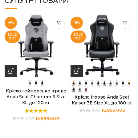
СУПУТНІ ТОВАРИ
-6%
-11%
SOLD
SOLD
OUT
OUT
Крісло геймерське ігрове
Anda Seat Phantom 3 Size
Крісло ігрове Anda Seat
XL до 120 кг
Kaiser 3E Size XL до 180 кг
16,999.00
₴
18,999.00
₴
15,999.00
₴
16,999.00
₴