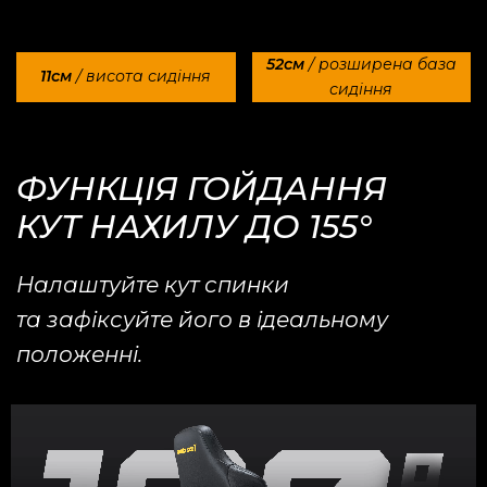
52см
/ розширена база
11см
/ висота сидіння
сидіння
ФУНКЦІЯ ГОЙДАННЯ
КУТ НАХИЛУ ДО 155°
Налаштуйте кут спинки
та зафіксуйте його в ідеальному
положенні.