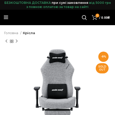
БЕЗКОШТОВНА ДОСТАВКА
при сумі замовленн
я
від 5000 грн
з повною оплатою за товар на сайті
0
/
0.00
₴
Головна
Крісла
-8%
SOLD
OUT