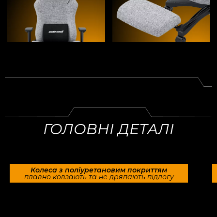
ГОЛОВНІ ДЕТАЛІ
Колеса з поліуретановим покриттям
плавно ковзають та не дряпають підлогу