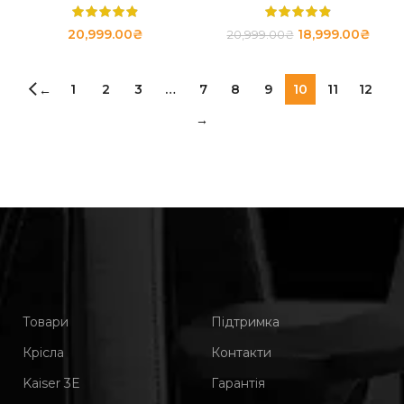
20,999.00
₴
18,999.00
₴
20,999.00
₴
1
2
3
…
7
8
9
10
11
12
←
→
Товари
Підтримка
Крісла
Контакти
Kaiser 3Е
Гарантія