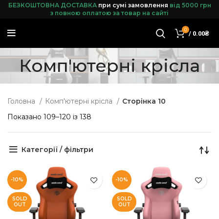
БЕЗКОШТОВНА ДОСТАВКА
при сумі замовленн
я
від 5000 грн
з повною оплатою за товар на сайті
0
/
0.00
₴
Комп'ютерні крісла
Головна
Комп'ютерні крісла
Сторінка 10
Показано 109–120 із 138
Категорії / фільтри
-10%
-10%
SOLD
SOLD
OUT
OUT