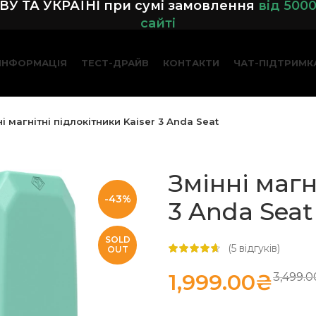
У ТА УКРАЇНІ при сумі замовленн
я
від 500
сайті
ІНФОРМАЦІЯ
ТЕСТ-ДРАЙВ
КОНТАКТИ
ЧАТ-ПІДТРИМК
і магнітні підлокітники Kaiser 3 Anda Seat
Змінні магн
-43%
3 Anda Seat
SOLD
(
5
відгуків)
OUT
1,999.00
₴
3,499.0