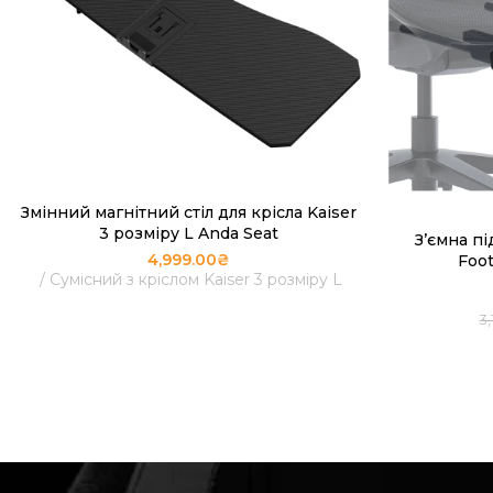
Змінний магнітний стіл для крісла Kaiser
ЧИТАТИ ДАЛІ
3 розміру L Anda Seat
З’ємна пі
4,999.00
₴
Foot
Сумісний з кріслом Kaiser 3 розміру L
3