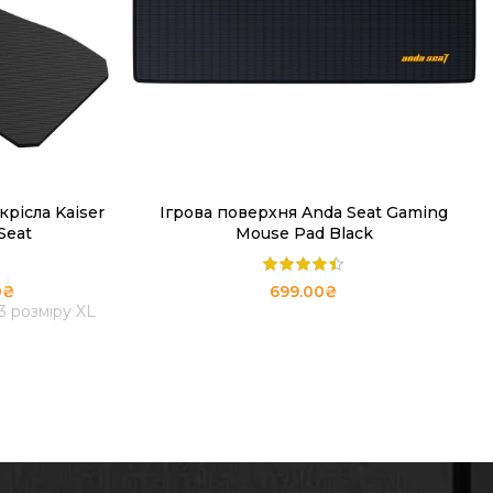
крісла Kaiser
Ігрова поверхня Anda Seat Gaming
ЧИТАТИ ДАЛІ
Seat
Mouse Pad Black
0
₴
699.00
₴
3 розміру XL