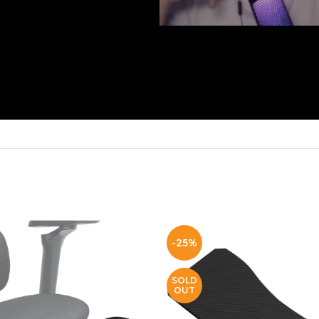
-25%
SOLD
OUT