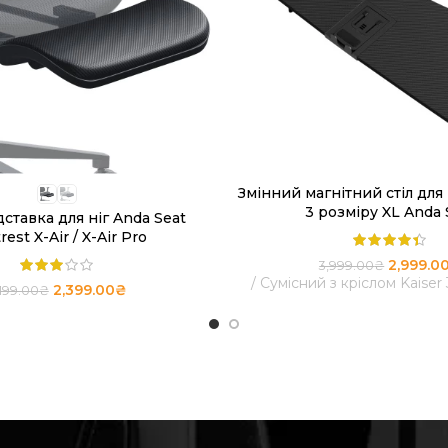
Змінний магнітний стіл для 
ОБЕРІТЬ ОПЦІЇ
ЧИТАТИ ДАЛІ
3 розміру XL Anda 
дставка для ніг Anda Seat
rest X-Air / X-Air Pro
2,999.0
3,999.00
₴
Сумісний з кріслом Kaiser 
2,399.00
₴
,199.00
₴