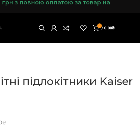
0 грн з повною оплатою за товар на
0
А
/
0.00
₴
ітні підлокітники Kaiser
0
₴