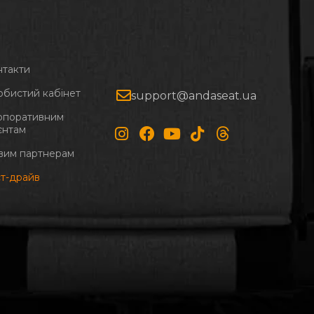
нтакти
обистий кабінет
support@andaseat.ua
рпоративним
єнтам
вим партнерам
ст-драйв