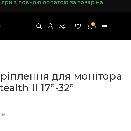
0 грн з повною оплатою за товар на
0
А
/
0.00
₴
кріплення для монітора
ealth II 17”-32”
0
₴