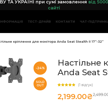
У ТА УКРАЇНІ при сумі замовленн
я
від 500
сайті
ІНФОРМАЦІЯ
ТЕСТ-ДРАЙВ
КОНТАКТИ
ЧАТ-ПІДТРИМК
тільне кріплення для монітора Anda Seat Stealth II 17”-32”
Настільне 
-24%
Anda Seat St
SOLD
(
1
відгук)
OUT
2,199.00
₴
2,499.0