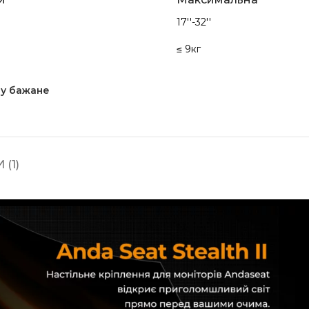
17''-32''
≤ 9кг
у бажане
 (1)