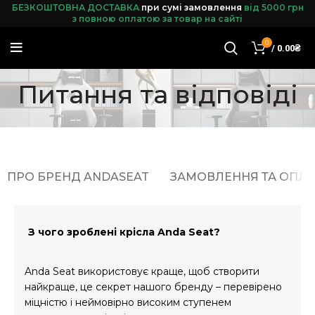
БЕЗКОШТОВНА ДОСТАВКА
при сумі замовленн
я
від 5000 грн
з повною оплатою за товар на сайті
0
/
0.00
₴
Питання та відповіді
ПРО БРЕНД ANDASEAT
ЗАМОВЛЕННЯ ТА ОПЛА
З чого зроблені крісла Anda Seat?
Anda Seat використовує краще, щоб створити
найкраще, це секрет нашого бренду – перевірено
міцністю і неймовірно високим ступенем