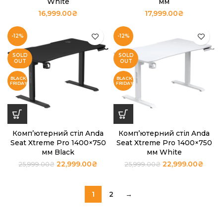
White
мм
16,999.00
₴
17,999.00
₴
-12%
-12%
SOLD
SOLD
OUT
OUT
Комп’ютерний стіл Anda
Комп’ютерний стіл Anda
Seat Xtreme Pro 1400×750
Seat Xtreme Pro 1400×750
мм Black
мм White
22,999.00
₴
22,999.00
₴
25,999.00
₴
25,999.00
₴
1
2
→