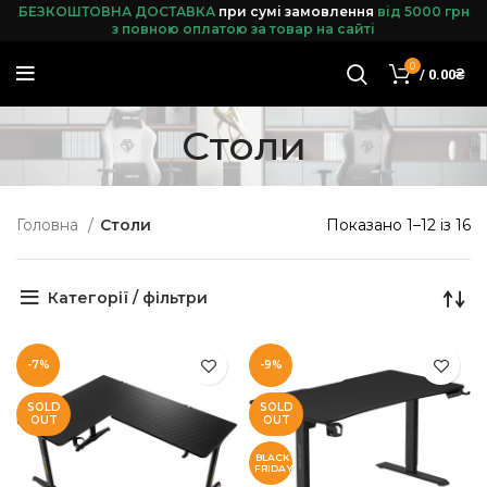
БЕЗКОШТОВНА ДОСТАВКА
при сумі замовленн
я
від 5000 грн
з повною оплатою за товар на сайті
0
/
0.00
₴
Столи
Головна
Столи
Показано 1–12 із 16
Категорії / фільтри
-7%
-9%
SOLD
SOLD
OUT
OUT