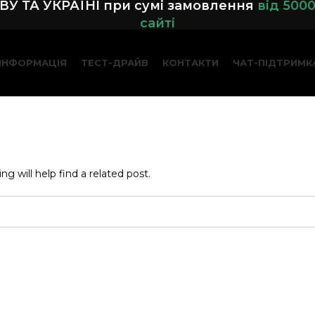
У ТА УКРАЇНІ при сумі замовленн
я
від 500
сайті
ІНФОРМАЦІЯ
ТЕСТ-ДРАЙВ
КОНТАКТИ
ЧАТ-ПІДТРИМК
g will help find a related post.