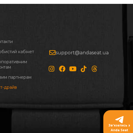
нтакти
обистий кабінет
support@andaseat.ua
рпоративним
єнтам
вим партнерам
ст-драйв
Зв’язатись з
Anda Seat