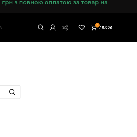
0 грн з повною оплатою за товар на
0
А
/
0.00
₴