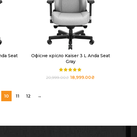
nda Seat
Офісне крісло Kaiser 3 L Anda Seat
ЧИТАТИ ДАЛІ
Gray
18,999.00
₴
20,999.00
₴
10
11
12
→