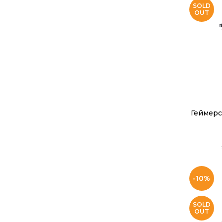
SOLD
OUT
Геймерсь
-10%
SOLD
OUT