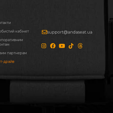
нтакти
обистий кабінет
support@andaseat.ua
рпоративним
єнтам
вим партнерам
ст-драйв