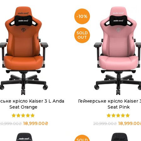
-10%
SOLD
OUT
ське крісло Kaiser 3 L Anda
Геймерське крісло Kaiser 
ЧИТАТИ ДАЛІ
ЧИТАТИ ДАЛІ
Seat Orange
Seat Pink
18,999.00
₴
18,999.00
20,999.00
₴
20,999.00
₴
SOLD