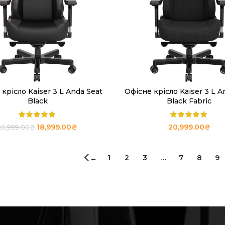
крісло Kaiser 3 L Anda Seat
Офісне крісло Kaiser 3 L A
ЧИТАТИ ДАЛІ
ДОДАТИ В КОШИК
Black
Black Fabric
18,999.00
₴
20,999.00
₴
20,999.00
₴
1
2
3
…
7
8
9
←