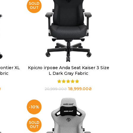
SOLD
OUT
ontier XL
Крісло ігрове Anda Seat Kaiser 3 Size
ЧИТАТИ ДАЛІ
bric
L Dark Gray Fabric
₴
18,999.00
₴
20,999.00
₴
-10%
SOLD
OUT