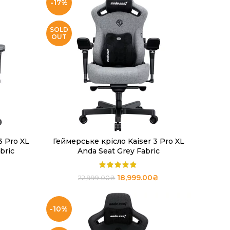
-17%
SOLD
OUT
3 Pro XL
Геймерське крісло Kaiser 3 Pro XL
ЧИТАТИ ДАЛІ
bric
Anda Seat Grey Fabric
18,999.00
₴
22,999.00
₴
-10%