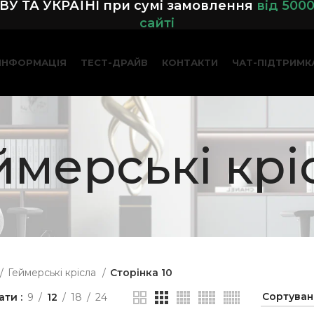
У ТА УКРАЇНІ при сумі замовленн
я
від 500
сайті
ІНФОРМАЦІЯ
ТЕСТ-ДРАЙВ
КОНТАКТИ
ЧАТ-ПІДТРИМК
ймерські крі
Геймерські крісла
Сторінка 10
ати
9
12
18
24