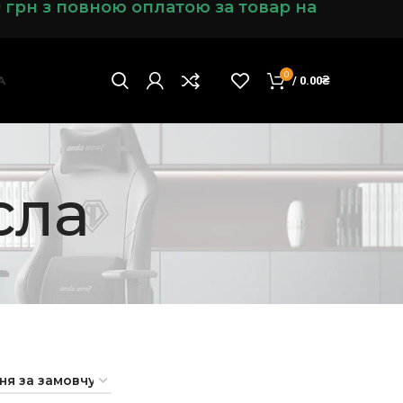
0 грн з повною оплатою за товар на
0
А
/
0.00
₴
сла