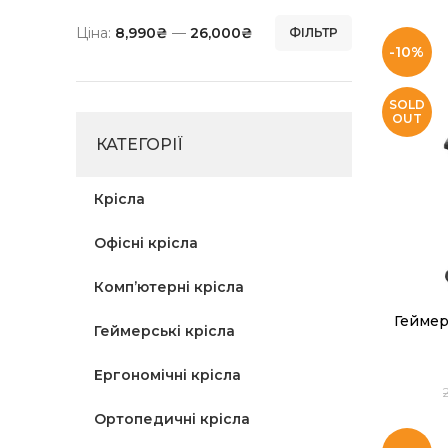
Ціна:
8,990₴
—
26,000₴
ФІЛЬТР
-10%
SOLD
OUT
КАТЕГОРІЇ
Крісла
Офісні крісла
Комп’ютерні крісла
Геймер
Геймерські крісла
Ергономічні крісла
Ортопедичні крісла