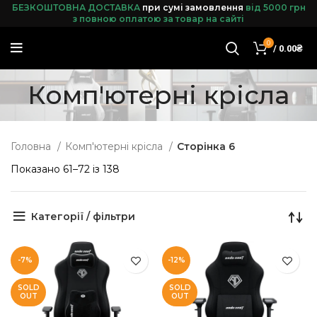
БЕЗКОШТОВНА ДОСТАВКА
при сумі замовленн
я
від 5000 грн
з повною оплатою за товар на сайті
0
/
0.00
₴
Комп'ютерні крісла
Головна
Комп'ютерні крісла
Сторінка 6
Показано 61–72 із 138
Категорії / фільтри
-7%
-12%
SOLD
SOLD
OUT
OUT