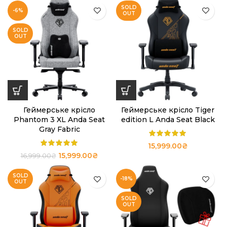
SOLD
-6%
OUT
SOLD
OUT
Геймерське крісло
Геймерське крісло Tiger
Phantom 3 XL Anda Seat
edition L Anda Seat Black
Gray Fabric
15,999.00
₴
15,999.00
₴
16,999.00
₴
SOLD
-18%
OUT
SOLD
OUT