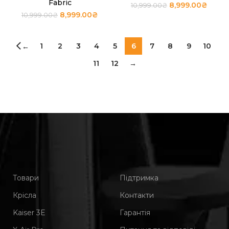
Fabric
8,999.00
₴
10,999.00
₴
8,999.00
₴
10,999.00
₴
1
2
3
4
5
6
7
8
9
10
←
11
12
→
Товари
Підтримка
Крісла
Контакти
Kaiser 3Е
Гарантія