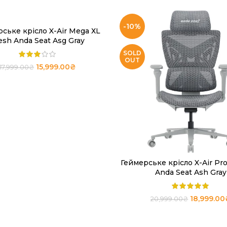
-10%
ське крісло X-Air Mega ХL
ЧИТАТИ ДАЛІ
sh Anda Seat Asg Gray
SOLD
OUT
15,999.00
₴
17,999.00
₴
Геймерське крісло X-Air Pr
ЧИТАТИ ДАЛІ
Anda Seat Ash Gray
18,999.00
20,999.00
₴