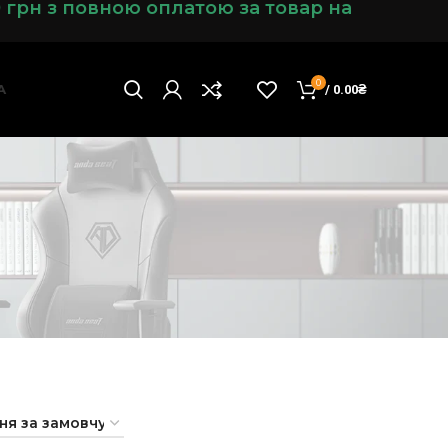
0 грн з повною оплатою за товар на
0
А
/
0.00
₴