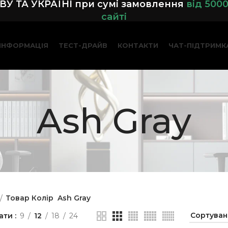
У ТА УКРАЇНІ при сумі замовленн
я
від 500
сайті
ІНФОРМАЦІЯ
ТЕСТ-ДРАЙВ
КОНТАКТИ
ЧАТ-ПІДТРИМК
Ash Gray
Товар Колір
Ash Gray
ати
9
12
18
24