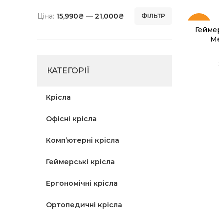
Ціна:
15,990₴
—
21,000₴
ФІЛЬТР
-11%
Геймер
Me
SOLD
OUT
КАТЕГОРІЇ
Крісла
Офісні крісла
Комп’ютерні крісла
Геймерські крісла
Ергономічні крісла
Ортопедичні крісла