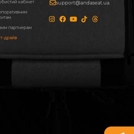
обистий кабінет
support@andaseat.ua
рпоративним
єнтам
вим партнерам
ст-драйв