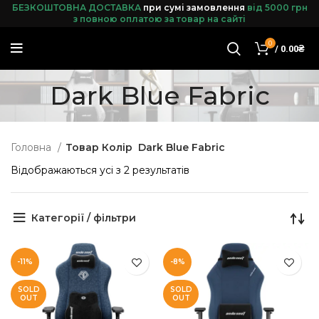
БЕЗКОШТОВНА ДОСТАВКА
при сумі замовленн
я
від 5000 грн
з повною оплатою за товар на сайті
0
/
0.00
₴
Dark Blue Fabric
Головна
Товар Колір
Dark Blue Fabric
Відображаються усі з 2 результатів
Категорії / фільтри
-11%
-8%
SOLD
SOLD
OUT
OUT