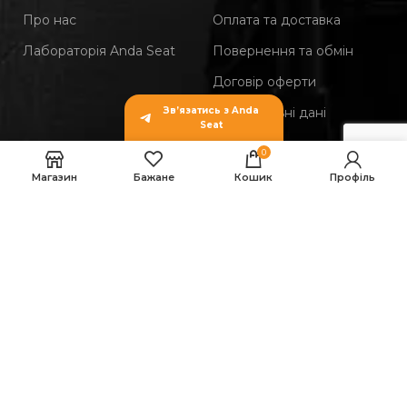
Про нас
Оплата та доставка
Лабораторія Anda Seat
Повернення та обмін
Договір оферти
Зв’язатись з Anda
Персональні дані
Seat
0
Контакти
Магазин
Бажане
Кошик
Профіль
Особистий кабінет
support@andaseat.ua
Корпоративним клієнтам
Новим партнерам
Тест-драйв