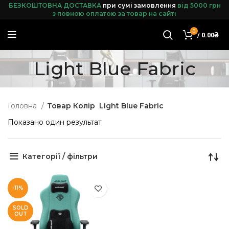
БЕЗКОШТОВНА ДОСТАВКА
при сумі замовленн
я
від 5000 грн
з повною оплатою за товар на сайті
0
/
0.00
₴
Light Blue Fabric
Головна
Товар Колір
Light Blue Fabric
Показано один результат
Категорії / фільтри
-11%
SOLD
OUT