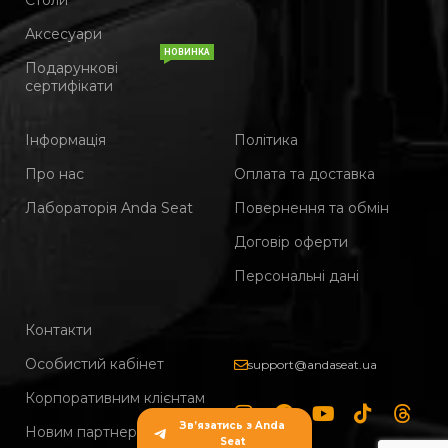
Столи
Аксесуари
НОВИНКА
Подарункові
сертифікати
Інформація
Політика
Про нас
Оплата та доставка
Лабораторія Anda Seat
Повернення та обмін
Договір оферти
Персональні дані
Контакти
Особистий кабінет
support@andaseat.ua
Корпоративним клієнтам
Зв’язатись з Anda
Новим партнерам
Seat