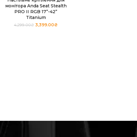
Настільне кріплення для
монітора Anda Seat Stealth
PRO II RGB 17”-42”
Titanium
3,399.00
₴
4,299.00
₴