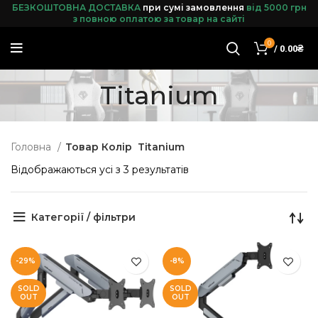
БЕЗКОШТОВНА ДОСТАВКА
при сумі замовленн
я
від 5000 грн
з повною оплатою за товар на сайті
0
/
0.00
₴
Titanium
Головна
Товар Колір
Titanium
Відображаються усі з 3 результатів
Категорії / фільтри
-29%
-8%
SOLD
SOLD
OUT
OUT