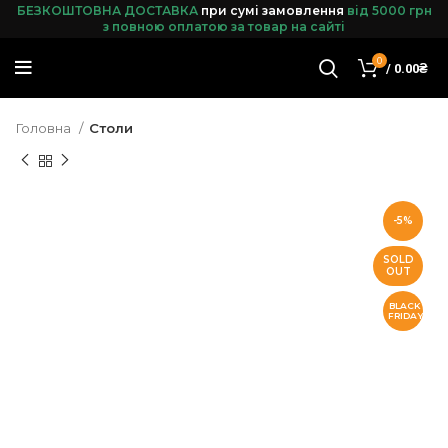
БЕЗКОШТОВНА ДОСТАВКА
при сумі замовленн
я
від 5000 грн
з повною оплатою за товар на сайті
0
/
0.00
₴
Головна
Столи
-5%
SOLD
OUT