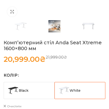
Натисніть, щоб збільшити
Комп’ютерний стіл Anda Seat Xtreme
1600×800 мм
20,999.00
₴
21,999.00
₴
КОЛІР
Black
White
Очистити